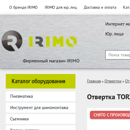
О бренде IRIMO
IRIMO для юр. лиц
Доставка и оплата
Кат
Интернет м
Юр. лица
Фирменный магазин IRIMO
Каталог оборудования
Главная
Отвертки
От
»
»
Отвертка TOR
Пневматика
Инструмент для шиномонтажа
СНЯТО С ПРОИЗВО
Съемники