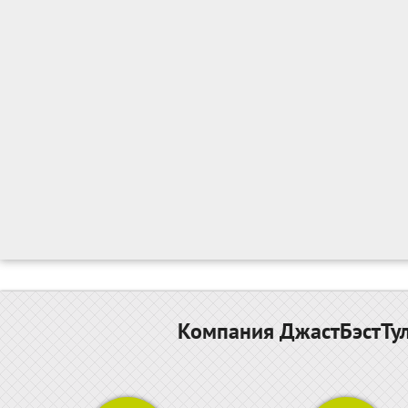
Компания ДжастБэстТул