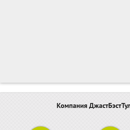
Компания ДжастБэстТул