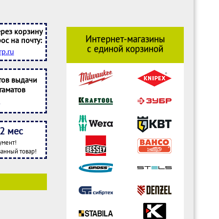
рез корзину
Интернет-магазины
ос на почту:
с единой корзиной
p.ru
тов выдачи
таматов
2 мес
умент!
анный товар!