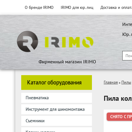
О бренде IRIMO
IRIMO для юр. лиц
Доставка и оплат
Инте
Юр. 
Фирменный магазин IRIMO
Каталог оборудования
Главная
Пилы
»
Пила кол
Пневматика
Инструмент для шиномонтажа
СНЯТО С П
Съемники