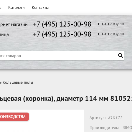
а
Каталоги
Контакты
+7 (495) 125-00-98
рнет магазин
ПН - ПТ с 9 до 18
+7 (495) 125-00-98
лица
ПН - ПТ с 9 до 18
Кольцевые пилы
»
ьцевая (коронка), диаметр 114 мм 81052
РОИЗВОДСТВА
Артикул:
810521
Производитель:
IRIM