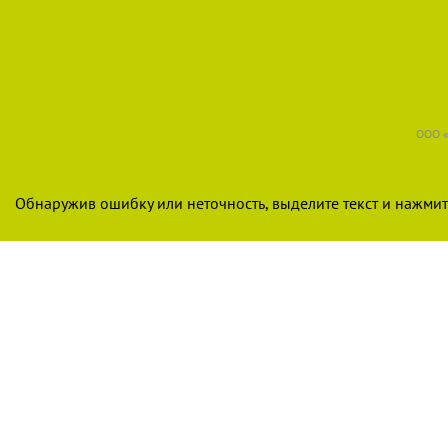
ООО «
Обнаружив ошибку или неточность, выделите текст и нажмите