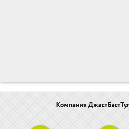
Компания ДжастБэстТул