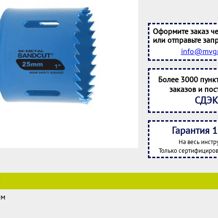
Оформите заказ че
или отправьте запр
info@mvgr
Более 3000 пунк
заказов и пос
СДЭК
Гарантия 1
На весь инстр
Только сертифициров
е
мм