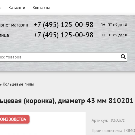
а
Каталоги
Контакты
+7 (495) 125-00-98
рнет магазин
ПН - ПТ с 9 до 18
+7 (495) 125-00-98
лица
ПН - ПТ с 9 до 18
Кольцевые пилы
»
ьцевая (коронка), диаметр 43 мм 810201
РОИЗВОДСТВА
Артикул:
810201
Производитель:
IRIM