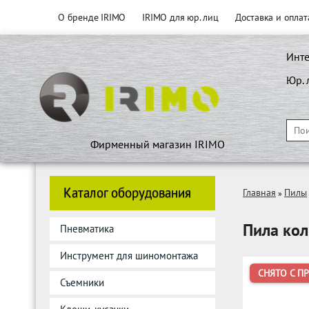
О бренде IRIMO
IRIMO для юр. лиц
Доставка и оплат
Инте
Юр. 
Фирменный магазин IRIMO
Каталог оборудования
Главная
Пилы
»
Пила кол
Пневматика
Инструмент для шиномонтажа
СНЯТО С П
Съемники