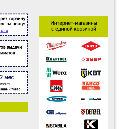
рез корзину
Интернет-магазины
ос на почту:
с единой корзиной
p.ru
тов выдачи
таматов
2 мес
умент!
анный товар!