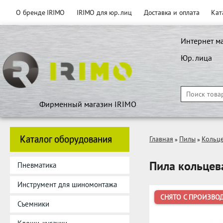
О бренде IRIMO
IRIMO для юр. лиц
Доставка и оплата
Кат
Интернет м
Юр. лица
Фирменный магазин IRIMO
Каталог оборудования
Главная
Пилы
Кольц
»
»
Пила кольцев
Пневматика
Инструмент для шиномонтажа
СНЯТО С ПРОИЗВО
Съемники