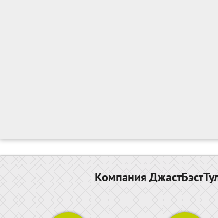
Компания ДжастБэстТул