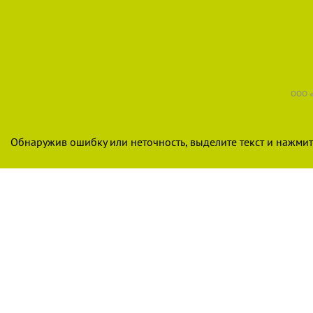
ООО «
Обнаружив ошибку или неточность, выделите текст и нажмите