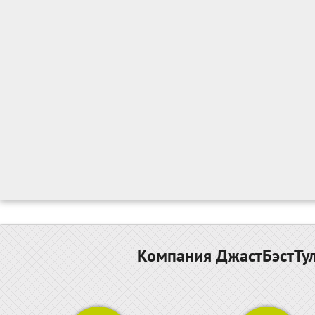
Компания ДжастБэстТул