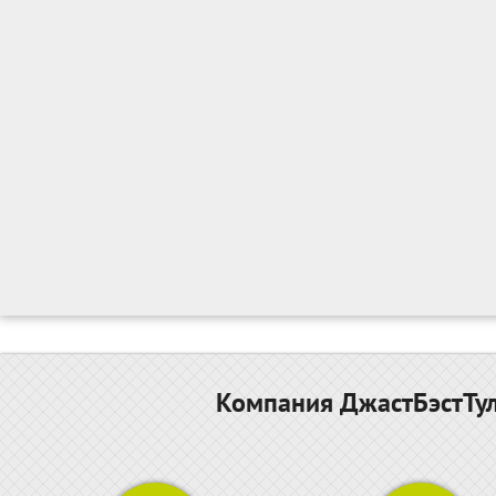
Компания ДжастБэстТул