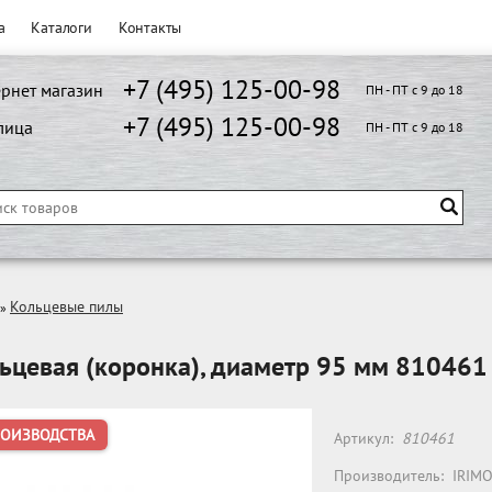
а
Каталоги
Контакты
+7 (495) 125-00-98
рнет магазин
ПН - ПТ с 9 до 18
+7 (495) 125-00-98
лица
ПН - ПТ с 9 до 18
Кольцевые пилы
»
ьцевая (коронка), диаметр 95 мм 810461
РОИЗВОДСТВА
Артикул:
810461
Производитель:
IRIM