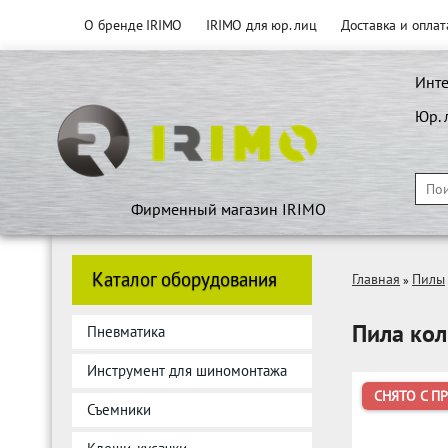
О бренде IRIMO
IRIMO для юр. лиц
Доставка и оплат
Инте
Юр. 
Фирменный магазин IRIMO
Каталог оборудования
Главная
Пилы
»
Пила кол
Пневматика
Инструмент для шиномонтажа
СНЯТО С П
Съемники