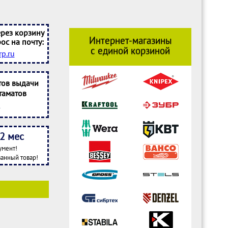
рез корзину
Интернет-магазины
ос на почту:
с единой корзиной
p.ru
тов выдачи
таматов
2 мес
умент!
анный товар!