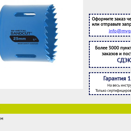
Оформите заказ че
или отправьте запр
info@mvgr
Более 3000 пунк
заказов и пос
СДЭК
Гарантия 1
На весь инстр
Только сертифициров
е
мм