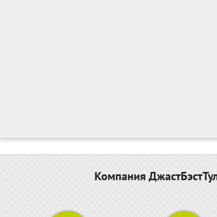
Компания ДжастБэстТул