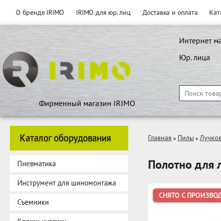
О бренде IRIMO
IRIMO для юр. лиц
Доставка и оплата
Кат
Интернет м
Юр. лица
Фирменный магазин IRIMO
Каталог оборудования
Главная
Пилы
Лучко
»
»
Полотно для 
Пневматика
Инструмент для шиномонтажа
СНЯТО С ПРОИЗВО
Съемники