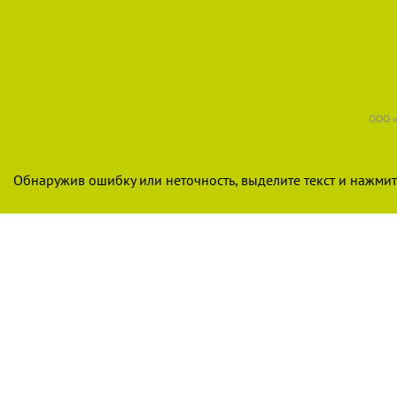
ООО «
Обнаружив ошибку или неточность, выделите текст и нажмите