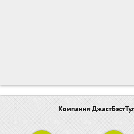
Компания ДжастБэстТул